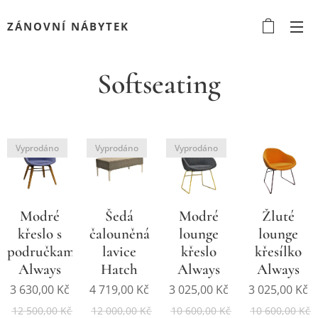
ZÁNOVNÍ NÁBYTEK
Softseating
Vyprodáno
Vyprodáno
Vyprodáno
Modré
Šedá
Modré
Žluté
křeslo s
čalouněná
lounge
lounge
područkami
lavice
křeslo
křesílko
Always
Hatch
Always
Always
3 630,00
Kč
4 719,00
Kč
3 025,00
Kč
3 025,00
Kč
12 500,00
Kč
12 000,00
Kč
10 600,00
Kč
10 600,00
Kč