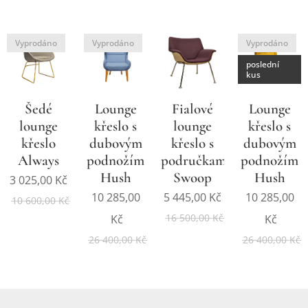
Vyprodáno
Vyprodáno
Vyprodáno
poslední
kus
Šedé
Lounge
Fialové
Lounge
lounge
křeslo s
lounge
křeslo s
křeslo
dubovým
křeslo s
dubovým
Always
podnožím
područkami
podnožím
Hush
Swoop
Hush
3 025,00
Kč
10 285,00
5 445,00
Kč
10 285,00
10 600,00
Kč
16 500,00
Kč
Kč
Kč
26 400,00
Kč
26 400,00
Kč