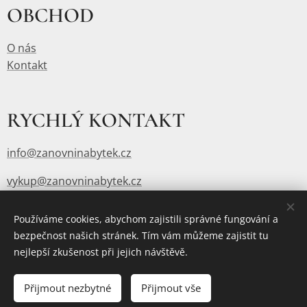
OBCHOD
O nás
Kontakt
RYCHLÝ KONTAKT
info@zanovninabytek.cz
vykup@zanovninabytek.cz
Používáme cookies, abychom zajistili správné fungování a
bezpečnost našich stránek. Tím vám můžeme zajistit tu
Vytvořeno službou
Webnode
Cookies
nejlepší zkušenost při jejich návštěvě.
Vyprodáno
Přijmout nezbytné
Přijmout vše