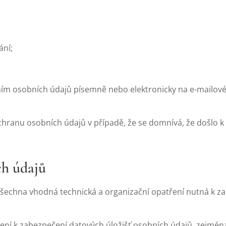
ání;
ím osobních údajů písemně nebo elektronicky na e-mailové
hranu osobních údajů v případě, že se domnívá, že došlo k
ch údajů
 všechna vhodná technická a organizační opatření nutná k 
ření k zabezpečení datových úložišť osobních údajů, zejmén