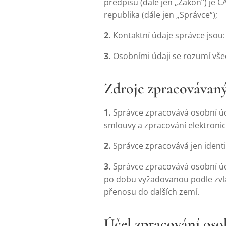
předpisů (dále jen „Zákon“) je C
republika (dále jen „Správce“);
2.
Kontaktní údaje správce jsou:
3.
Osobními údaji se rozumí všec
Zdroje zpracovávan
1.
Správce zpracovává osobní úda
smlouvy a zpracování elektron
2.
Správce zpracovává jen identi
3.
Správce zpracovává osobní úd
po dobu vyžadovanou podle zvl
přenosu do dalších zemí.
Účel zpracování oso