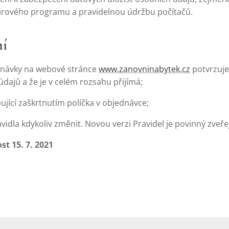
ivirového programu a pravidelnou údržbu počítačů.
ní
dnávky na webové stránce
www.zanovninabytek.cz
potvrzuje
ajů a že je v celém rozsahu přijímá;
ující zaškrtnutím políčka v objednávce;
idla kdykoliv změnit. Novou verzi Pravidel je povinný zveře
st 15. 7. 2021