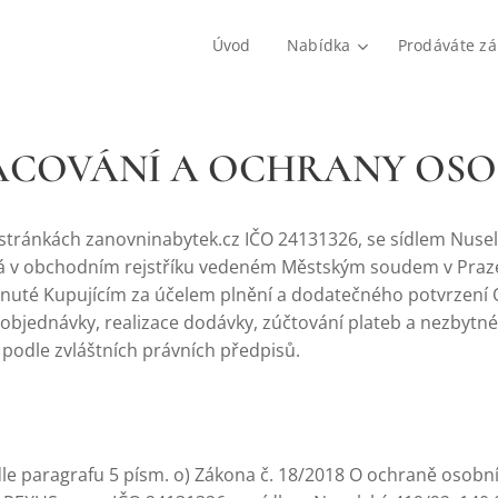
Úvod
Nabídka
Prodáváte zá
ACOVÁNÍ A OCHRANY OSO
stránkách zanovninabytek.cz IČO 24131326, se sídlem Nusels
ná v obchodním rejstříku vedeném Městským soudem v Praze,
tnuté Kupujícím za účelem plnění a dodatečného potvrzení
 objednávky, realizace dodávky, zúčtování plateb a nezbytn
odle zvláštních právních předpisů.
e paragrafu 5 písm. o) Zákona č. 18/2018 O ochraně osobní