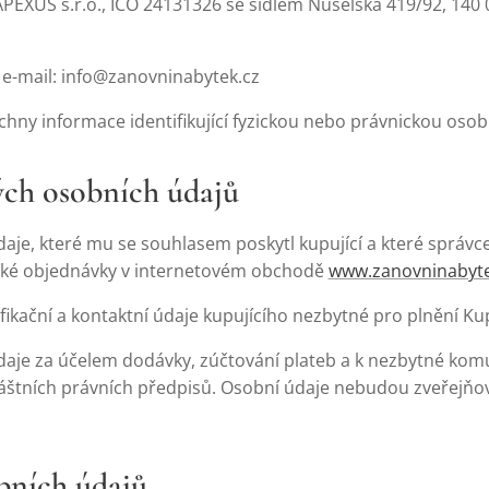
APEXUS s.r.o., IČO 24131326 se sídlem Nuselská 419/92, 140 
 e-mail: info@zanovninabytek.cz
hny informace identifikující fyzickou nebo právnickou osob
ých osobních údajů
je, které mu se souhlasem poskytl kupující a které správce
ické objednávky v internetovém obchodě
www.zanovninabyte
fikační a kontaktní údaje kupujícího nezbytné pro plnění Ku
aje za účelem dodávky, zúčtování plateb a k nezbytné kom
áštních právních předpisů. Osobní údaje nebudou zveřejňo
bních údajů