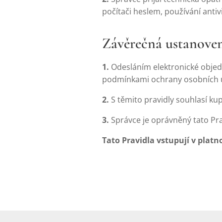
počítači heslem, používání ant
Závěrečná ustanove
1.
Odesláním elektronické obje
podmínkami ochrany osobních úd
2.
S těmito pravidly souhlasí kup
3.
Správce je oprávněný tato Prav
Tato Pravidla vstupují v platno