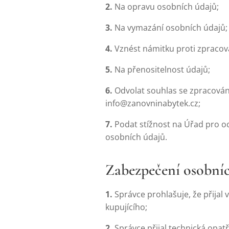
2.
Na opravu osobních údajů;
3.
Na vymazání osobních údajů;
4.
Vznést námitku proti zpracov
5.
Na přenositelnost údajů;
6.
Odvolat souhlas se zpracován
info@zanovninabytek.cz;
7.
Podat stížnost na Úřad pro oc
osobních údajů.
Zabezpečení osobní
1.
Správce prohlašuje, že přijal
kupujícího;
2.
Správce přijal technická opat