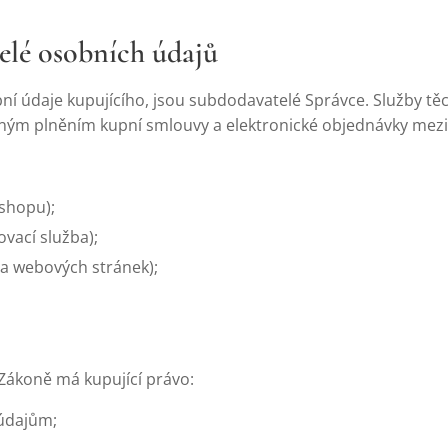
elé osobních údajů
obní údaje kupujícího, jsou subdodavatelé Správce. Služby t
ým plněním kupní smlouvy a elektronické objednávky mezi
shopu);
ovací služba);
za webových stránek);
ákoně má kupující právo:
údajům;