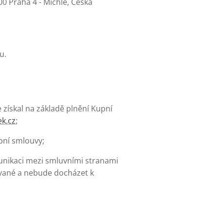
00 Praha 4 - Michle, Česká
u.
 získal na základě plnění Kupní
k.cz
;
pní smlouvy;
unikaci mezi smluvními stranami
vané a nebude docházet k