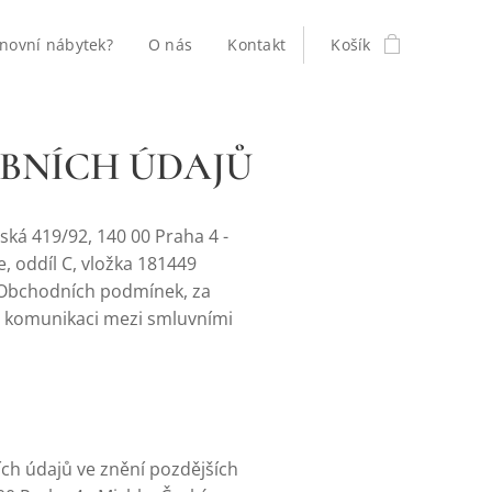
novní nábytek?
O nás
Kontakt
Košík
BNÍCH ÚDAJŮ
ká 419/92, 140 00 Praha 4 -
 oddíl C, vložka 181449
 Obchodních podmínek, za
é komunikaci mezi smluvními
ch údajů ve znění pozdějších