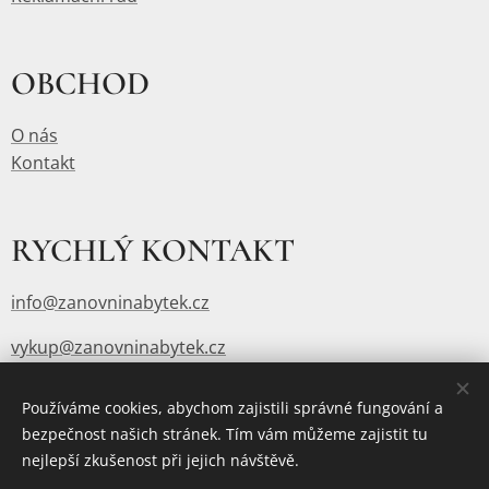
OBCHOD
O nás
Kontakt
RYCHLÝ KONTAKT
info@zanovninabytek.cz
vykup@zanovninabytek.cz
Používáme cookies, abychom zajistili správné fungování a
bezpečnost našich stránek. Tím vám můžeme zajistit tu
Vytvořeno službou
Webnode
Cookies
nejlepší zkušenost při jejich návštěvě.